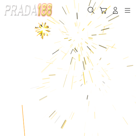
Skip
to
Cari
Troli
Login
Navigation
content
Ga
W
Ul
(2
(B
47
m